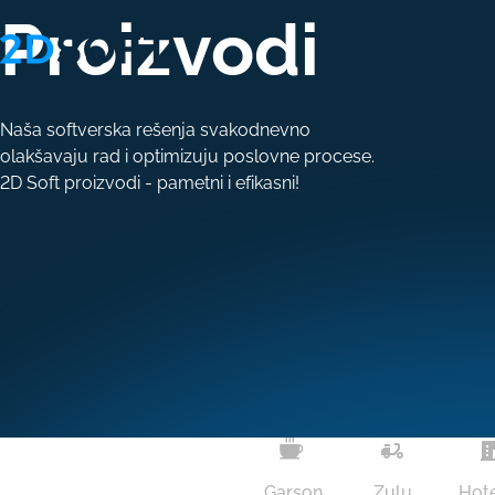
Proizvodi
Naša softverska rešenja svakodnevno
olakšavaju rad i optimizuju poslovne procese.
2D Soft proizvodi - pametni i efikasni!
Garson
Zulu
Hote