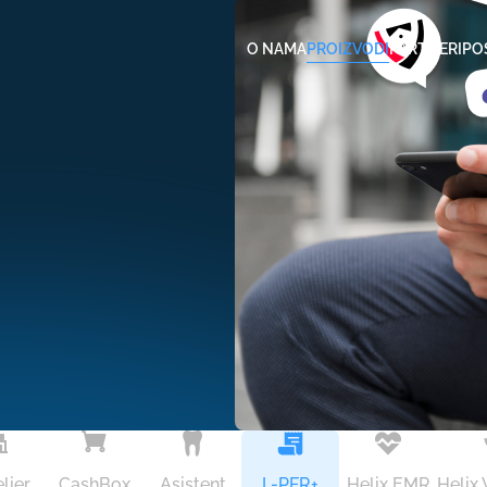
O NAMA
PROIZVODI
PARTNERI
P
lier
CashBox
Asistent
L-PFR+
Helix EMR
Helix