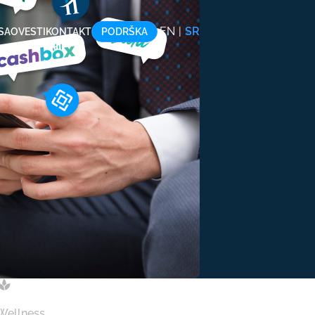
EN
|
SR
OSAO
VESTI
KONTAKT
PODRŠKA
 Wellness