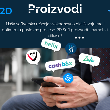
Proizvodi
Naša softverska rešenja svakodnevno olakšavaju rad i
optimizuju poslovne procese. 2D Soft proizvodi - pametni i
efikasni!