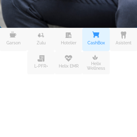
Garson
Zulu
Hotelier
CashBox
Asistent
Helix
L-PFR+
Helix EMR
Wellness