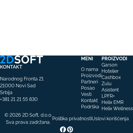
MENI
PROIZVODI
Garson
KONTAKT
O nama
Hotelier
Proizvodi
Cashbox
Narodnog Fronta 21
Partneri
Zulu
21000 Novi Sad
Posao
Asistent
Srbija
Vesti
LPFR+
+381 21 21 55 830
Kontakt
Helix EMR
Podrška
Helix Wellness
© 2026 2D Soft, d.o.o.
Politika privatnosti
Uslovi korišćenja
Sva prava zadržana.